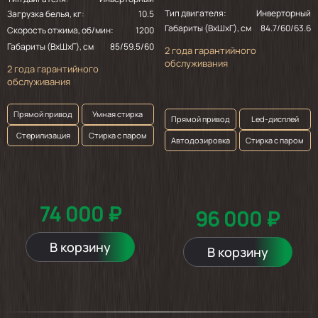
Тип двигателя:
Инверторный
2025-06-20
Загрузка белья, кг:
10.5
Габариты (ВхШхГ), см
84.7/60/63.6
Скорость отжима, об/мин:
1200
выглядит очень хорошо, работает тихо,
посмотрим как дальше будет работать.
Габариты (ВхШхГ), см
85/59.5/60
2 года гарантийного
обслуживания
2 года гарантийного
обслуживания
Прямой привод
Умная стирка
Прямой привод
Led-дисплей
Стерилизация
Стирка с паром
Автодозировка
Стирка с паром
74 000 ₽
96 000 ₽
В корзину
В корзину