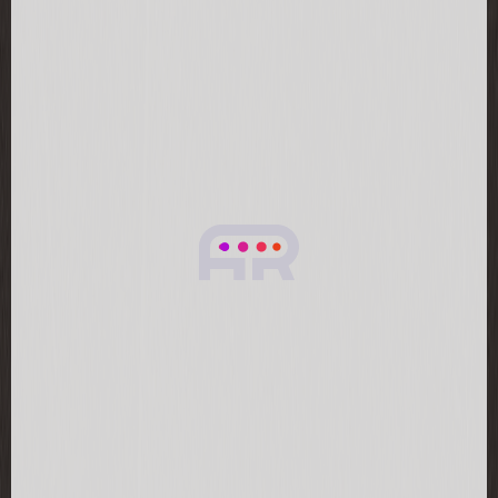
Бесшумная. Все исправно. Простиралась на
ней пока один раз. Хорошо все выстирала.
Советую. Доставка быстрая,занесли в
квартиру. Спасибо большое!Подсветка
работает!
2025-12-24
Стиральная машина HIBERG i‑DDQ9‑712 Ym
приятно удивила своей работой. Тихо
функционирует даже на отжиме (1200 об/
мин), что особенно ценно для квартир с
открытой планировкой. Инверторный
двигатель и прямой привод DD
обеспечивают плавность хода и экономию
электроэнергии. Очень удобна функция
Smart — стирка в одно касание: машина
сама подбирает программу, экономя моё
время. Подсветка барабана с управлением
жестами — стильный и практичный
элемент: легко загружать бельё даже в
тёмной прачечной. Вместительность в 7 кг
оптимальна для семьи: можно стирать не