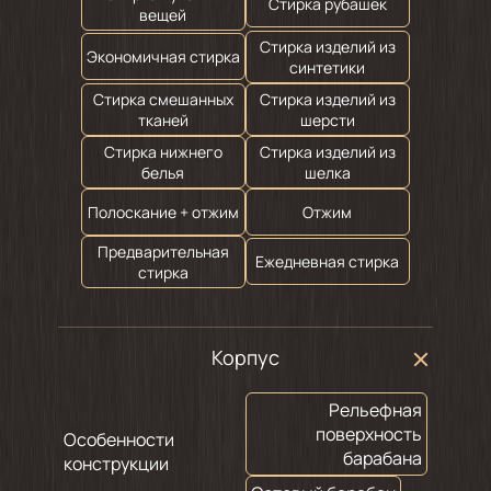
Стирка рубашек
вещей
Стирка изделий из
Экономичная стирка
синтетики
Стирка смешанных
Стирка изделий из
тканей
шерсти
Стирка нижнего
Стирка изделий из
белья
шелка
Полоскание + отжим
Отжим
Предварительная
Ежедневная стирка
стирка
Корпус
Рельефная
поверхность
Особенности
барабана
конструкции