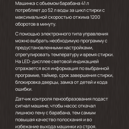
Машинка с объемом барабана 41 л
потребляет до 52 л воды за цикл стирки с
максимальной скоростью отжима 1200
оборотов в минуту.
С помощью электронного типа управления
можно выбрать необходимую программу с
предустановленными настройками,
отрегулировать температуру и время стирки.
На LED-дисплее световой индикацией
отражается вся информация по выбранной
программе, таймер, срок завершения стирки,
блокировка дверцы, замка от детей и кода
ошибки.
Датчик контроля пенообразования подаст
сигнал машине, чтобы насос откачал
лишнюю пену с барабана, тем самым
повышая качество полоскания и во
избежание выхода машинки из строя.