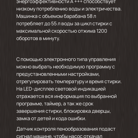
энергоэффективности А +++ способствует
низкому потреблению воды и электричества.
Машинка с объемом барабана 58 л
потребляет до 55 л воды за цикл стирки с
максимальной скоростью отжима 1200
оборотов в минуту.
С помощью электронного типа управления
можно выбрать необходимую программу с
предустановленными настройками,
отрегулировать температуру и время стирки.
На LED-дисплее световой индикацией
отражается вся информация по выбранной
программе, таймер, а так же срок
завершения стирки, блокировка дверцы,
замка от детей и кода ошибки.
Датчик контроля пенообразования подаст
сигнал машине, чтобы насос откачал