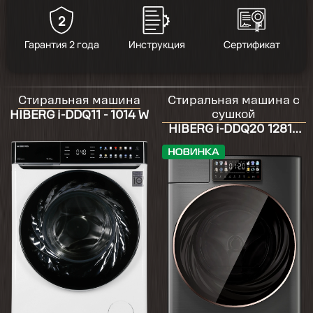
2
5
/
1
Гарантия 2 года
Инструкция
Сертификат
2024-03-16
Стиральная машина
Стиральная машина с
Купил пл очень выгодной цене, самой
сушкой
HIBERG i-DDQ11 - 1014 W
машинкой очень доволен. Озон помогли с
HIBERG i-DDQ20 12814
разгрузкой)
Sg