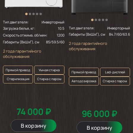
Тип двигателя:
Инверторный
Тип двигателя:
Инверторный
Загрузка белья, кг:
10.5
Габариты (ВхШхГ), см
84.7/60/63.6
Скорость отжима, об/мин:
1200
Габариты (ВхШхГ), см
85/59.5/60
2 года гарантийного
обслуживания
2 года гарантийного
обслуживания
Прямой привод
Умная стирка
Прямой привод
Led-дисплей
Стерилизация
Стирка с паром
Автодозировка
Стирка с паром
74 000 ₽
96 000 ₽
В корзину
В корзину