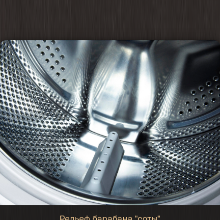
Рельеф барабана "соты"