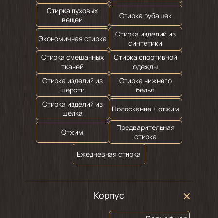
Стирка пуховых
Стирка рубашек
вещей
Стирка изделий из
Экономичная стирка
синтетики
Стирка смешанных
Стирка спортивной
тканей
одежды
Стирка изделий из
Стирка нижнего
шерсти
белья
Стирка изделий из
Полоскание + отжим
шелка
Предварительная
Отжим
стирка
Ежедневная стирка
Корпус