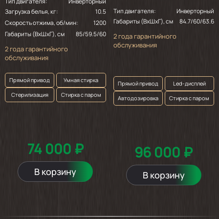
Тип двигателя:
Инверторный
Тип двигателя:
Инверторный
Загрузка белья, кг:
10.5
Габариты (ВхШхГ), см
84.7/60/63.6
Скорость отжима, об/мин:
1200
Габариты (ВхШхГ), см
85/59.5/60
2 года гарантийного
обслуживания
2 года гарантийного
обслуживания
Прямой привод
Умная стирка
Прямой привод
Led-дисплей
Стерилизация
Стирка с паром
Автодозировка
Стирка с паром
74 000 ₽
96 000 ₽
В корзину
В корзину