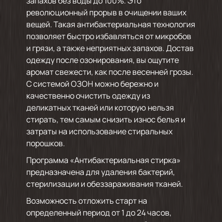
запахов без воды до 100%. Это
революционный прорыв в очищении ваших
вещей. Такая антибактериальная технология
позволяет быстро избавляться от микробов
и грязи, а также неприятных запахов. Достав
одежду после озонирования, вы ощутите
аромат свежести, как после весенней грозы.
С системой ОЗОН можно бережно и
качественно очистить одежду из
деликатных тканей или которую нельзя
стирать, тем самым снизить износ белья и
затраты на использование стиральных
порошков.
Программа «Антибактериальная стирка»
предназначена для удаления бактерий,
стерилизации и обеззараживания тканей.
Возможность отложить старт на
определенный период от 1 до 24 часов,