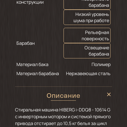
конструкции
барабана
Низкий уровень
шума при работе
Рельефная
поверхность
Барабан
Освещение
барабана
Материал бака
Полимер
Материал барабана
Нержавеющая сталь
Описание
Стиральная машина HIBERG i-DDQ8 - 10614 G
с инверторным мотором и системой прямого
привода отстирает до 10,5 кг белья за цикл