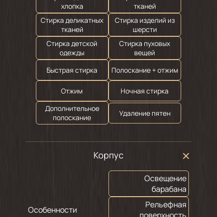
хлопка
тканей
Стирка деликатных
Стирка изделий из
тканей
шерсти
Стирка детской
Стирка пуховых
одежды
вещей
Быстрая стирка
Полоскание + отжим
Отжим
Ночная стирка
Дополнительное
Удаление пятен
полоскание
Корпус
Освещение
барабана
Рельефная
Особенности
поверхность