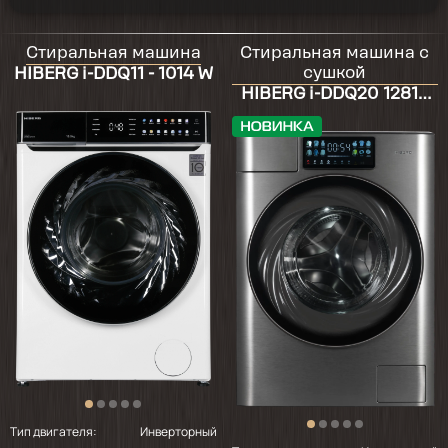
2025-11-14
внешний вид, функции, объем барабана
Стиральная машина
Стиральная машина с
большой, машина стиральная очень
сушкой
HIBERG i-DDQ11 - 1014 W
понравилась! сделали стирку сделали все
HIBERG i-DDQ20 12814
отлично!
Sg
2025-07-29
Очень довольна стиральной машиной , все
режимы работают
2025-05-29
отличная стиралка, и сушку под свои
запросы настроить можно и работает почти
не слышно и звуковой сигнал по окончании
работы деликатный. мечта сбылась)))
Тип двигателя:
Инверторный
2024-04-29