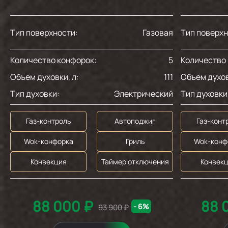
Тип поверхности:
Газовая
Тип поверхн
Количество конфорок:
5
Количество
Объем духовки, л:
111
Объем духов
Тип духовки:
Электрический
Тип духовки
Газ-контроль
Автоподжиг
Газ-конт
Wok-конфорка
Гриль
Wok-конф
Конвекция
Таймер отключения
Конвек
88 000 ₽
88 
- 6%
93 900 ₽