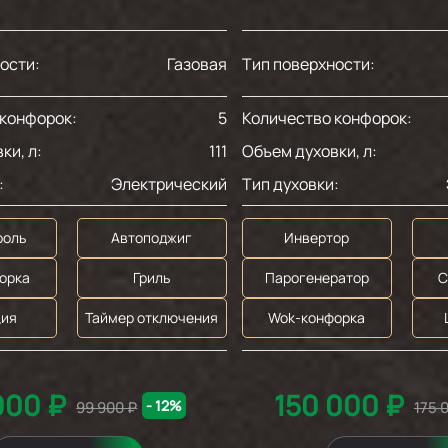
ости:
Газовая
Тип поверхности:
 конфорок:
5
Количество конфорок:
ки, л:
111
Объем духовки, л:
:
Электрический
Тип духовки:
роль
Автоподжиг
Инвертор
орка
Гриль
Парогенератор
С
ция
Таймер отключения
Wok-конфорка
000 ₽
150 000 ₽
- 12%
99 900 ₽
175 