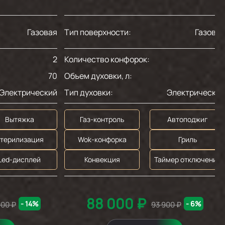
Газовая
Тип поверхности:
Газова
2
Количество конфорок:
70
Объем духовки, л:
11
Электрический
Тип духовки:
Электрически
Вытяжка
Газ-контроль
Автоподжиг
терилизация
Wok-конфорка
Гриль
Led-дисплей
Конвекция
Таймер отключения
88 000 ₽
- 14%
- 6%
000 ₽
93 900 ₽