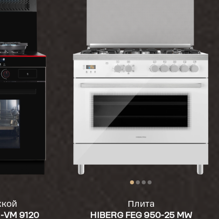
жкой
Плита
i-VM 9120
HIBERG FЕG 950-25 MW