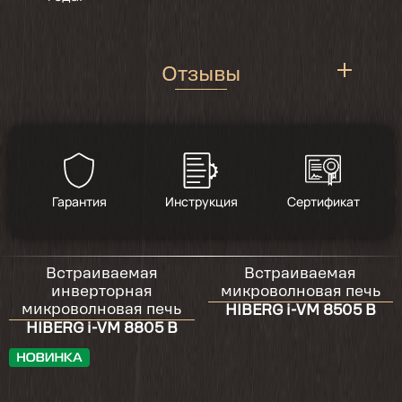
Отзывы
4.6
/
8
Гарантия
Инструкция
Сертификат
2024-06-02
Встраиваемая
Встраиваемая
Отлично рвботает и очень красивая.
инверторная
микроволновая печь
микроволновая печь
HIBERG i-VM 8505 B
HIBERG i-VM 8805 B
2024-05-01
Красивая, большая, очень понравилась ,