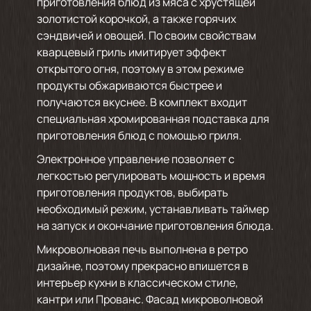
приготовления блюд из мяса с хрустящей
золотистой корочкой, а также горячих
сэндвичей и овощей. По своим свойствам
кварцевый гриль имитирует эффект
открытого огня, поэтому в этом режиме
продукты обжариваются быстрее и
получаются вкуснее. В комплект входит
специальная хромированная подставка для
приготовления блюд с помощью гриля.
Электронное управление позволяет с
легкостью регулировать мощность и время
приготовления продуктов, выбирать
необходимый режим, устанавливать таймер
на запуск и окончание приготовления блюда.
Микроволновая печь выполнена в ретро
дизайне, поэтому прекрасно впишется в
интерьер кухни в классическом стиле,
кантри или Прованс. Фасад микроволновой