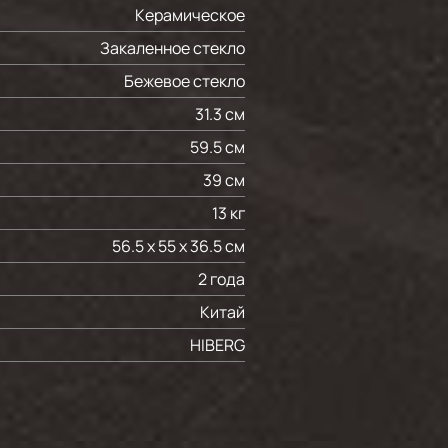
Керамическое
Закаленное стекло
Бежевое стекло
31.3 см
59.5 см
39 см
13 кг
56.5 х 55 х 36.5 см
2 года
Китай
HIBERG