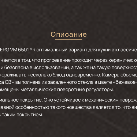
Описание
RG VM 6501 YR оптимальный вариант для кухни в классичес
ется в том, что прогревание проходит через керамическо
 и безопасна в использовании, а так же на такую поверхно
змораживать несколько блюд одновременно. Камера объемо
са СВЧ выполнена из закаленного стекла в цвете «бежевое 
азмещены металлические поворотные регуляторы.
иальное покрытие. Оно устойчивое к механическим поврежд
 главной особенностью такого новшества является то, что 
с таким покрытием.