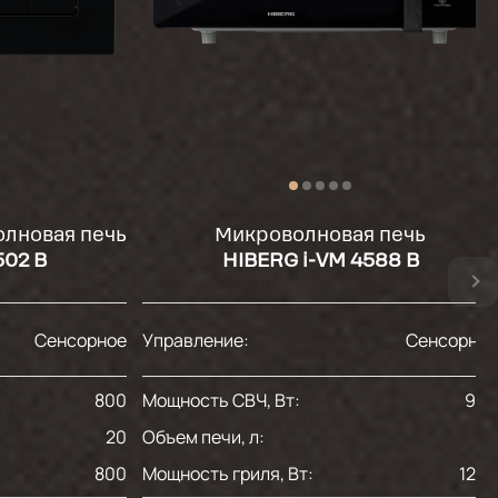
лновая печь
Микроволновая печь
502 B
HIBERG i-VM 4588 B
Сенсорное
Управление:
Сенсорно
800
Мощность СВЧ, Вт:
90
20
Объем печи, л:
2
800
Мощность гриля, Вт:
120