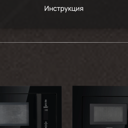
Инструкция
изайну, этот смогли доставить. Неожиданностью было только то, ч
фчик для встраивания д.б. 60см глубиной. В остальном всем дово
то эта микроволновка уже обходится без вращающегося стеклянно
