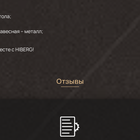
тола;
авесная – металл;
есте с HIBERG!
Отзывы