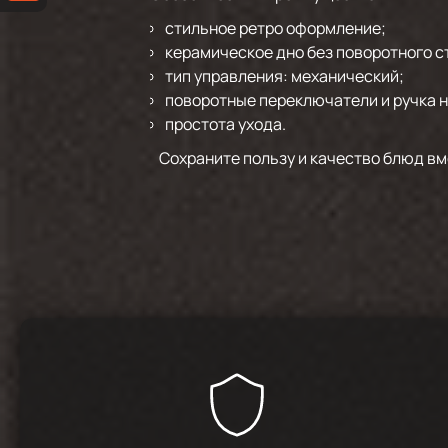
стильное ретро оформление;
керамическое дно без поворотного с
тип управления: механический;
поворотные переключатели и ручка н
простота ухода.
Сохраните пользу и качество блюд вм
4.9
/
19
Хорошо я микроволновка, красивая