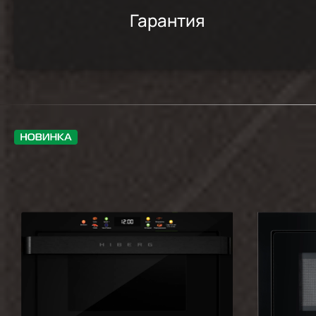
Гарантия
Из 2х вариантов, что подходили нам по д
инструкции оказалось написано, что шка
вещь благородная. Очень порадовало, ч
круга!
Отличная микроволновка, как я хотела 
Очень удачная печь.
Соотношение цена-качество.
Надеюсь прослужит долго и исправно