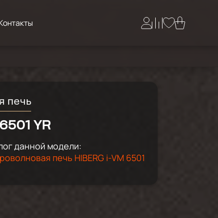
Контакты
я печь
6501 YR
ог данной модели:
роволновая печь HIBERG i-VM 6501