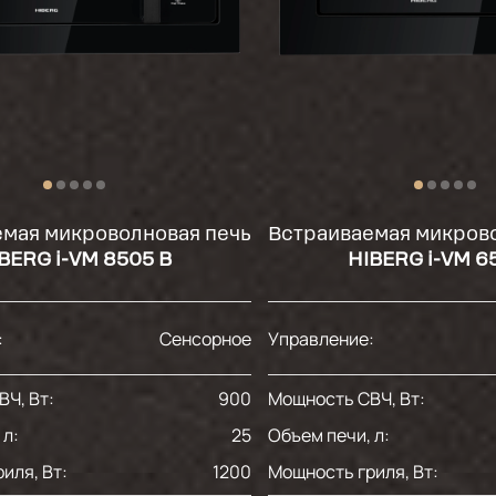
Показать ещё
мая микроволновая печь
Встраиваемая микрово
BERG i-VM 8505 B
HIBERG i-VM 6
:
Сенсорное
Управление:
Ч, Вт:
900
Мощность СВЧ, Вт:
 л:
25
Объем печи, л:
иля, Вт:
1200
Мощность гриля, Вт: