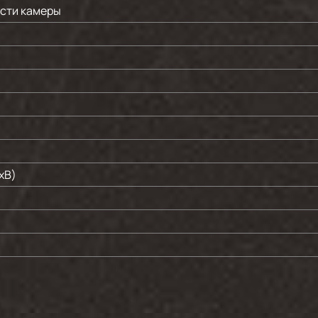
асти камеры
хВ)