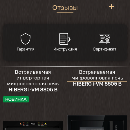
Отзывы
4.9
/
17
Гарантия
Инструкция
Сертификат
2025-10-03
Взяли исключительно из-за цвета! Какие-то
Встраиваемая
Встраиваемая
перебои с бежевой техникой в магазинах,
инверторная
микроволновая печь
так как была куплена уже до этого варка и
микроволновая печь
HIBERG i-VM 8505 B
духовка, задача стояла подобрать что-то
HIBERG i-VM 8805 B
максимально приближенное….получилось
отчасти, но это неплохой вариант. По
функционалу вроде все норм, дверка
расхлябанная, а так интерфейс интуитивно
понятен, без заморочек. Пришла в
разорванной коробке , наверное колесила
по всей необъятной)