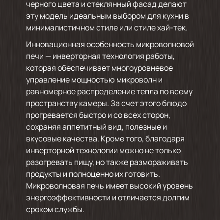
черного цвета и стеклянный фасад делают
эту модель идеальным выбором для кухни в
минималистичном стиле или стиле хай-тек.
Инновационная особенность микроволновой
печи — инверторная технология работы,
которая обеспечивает многоуровневое
управление мощностью микроволн и
равномерное распределение тепла по всему
пространству камеры. За счет этого блюдо
прогревается быстро и со всех сторон,
сохраняя аппетитный вид, полезные и
вкусовые качества. Кроме того, благодаря
инверторной технологии можно не только
разогревать пищу, но также размораживать
продукты и полноценно их готовить.
Микроволновая печь имеет высокий уровень
энергоэффективности и отличается долгим
сроком службы.