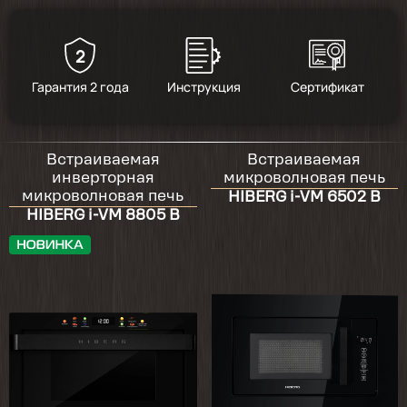
2
5
/
2
Гарантия 2 года
Инструкция
Сертификат
2026-02-02
Товар пришел целым, коробка чуть
Встраиваемая
Встраиваемая
повреждена, но урона микроволновка не
инверторная
микроволновая печь
получила. Открывается дверца легко.
микроволновая печь
HIBERG i-VM 6502 B
Циферблат белый. Пока не установили, как
HIBERG i-VM 8805 B
работает тоже сказать пока не могу.
2025-06-14
Полностью стеклянная передняя панель
требует бережной транспортировки. К
сожалению был ударен угол, да так сильно,
что раскололся упаковочный пенопласт.
Естественно и стекло не выдержало удара.
Возврат без проблем.