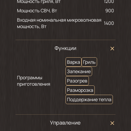
Мощность гриля, Вт
1200
Мощность СВЧ, Вт
900
Входная номинальная микроволновая
1400
мощность, Вт
Функции
Варка
Гриль
Запекание
Программы
Разогрев
приготовления
Разморозка
Поддержание тепла
Управление