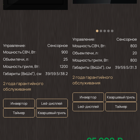
Управление:
Сенсорное
Управление:
Сенсорное
Мощность СВЧ, Вт:
800
Мощность СВЧ, Вт:
900
Объем печи, л:
20
Объем печи, л:
25
Мощность гриля, Вт:
800
Мощность гриля, Вт:
1200
Габариты (ВхШхГ), см
39/59.5/31.3
Габариты (ВхШхГ), см
39/59.5/38.2
2 года гарантийного
обслуживания
2 года гарантийного
обслуживания
Инвертор
Кварцевый гриль
Инвертор
Led-дисплей
Led-дисплей
Таймер
Таймер
Кварцевый гриль