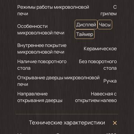
Режимы работы микроволновой
С
печи
грилем
Дисплей
Часы
Особенности
микроволновой печи
Таймер
Внутреннее покрытие
Керамическое
микроволновой печи
Наличие поворотного
Без поворотного
стола
стола
Открывание дверцы микроволновой
Ручка
печи
Направление
Навесная с
открывания дверцы
открытием налево
Технические характеристики