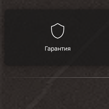
4.8
/
4
Всё есть, ещё не установили.
Гарантия
Варочная панель понравилась, хорошо вп
положили вторые ручки
Красивая, пока не устанавливали
Панель пока нравится, надеюсь прослуж