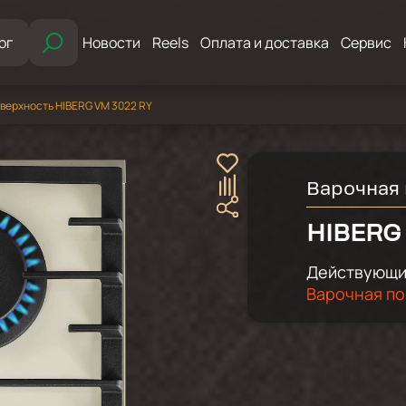
ог
Новости
Reels
Оплата и доставка
Сервис
верхность HIBERG VM 3022 RY
Варочная 
HIBERG
Действующий
Варочная по