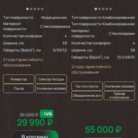
Тип поверхности:
Индукционная
Тип поверхности:
Комбинированная
Материал
Тип поверхности:
Комбинированная
Стеклокерамика
поверхности:
Материал
Стеклокерамик
Количество конфорок:
4
поверхности:
Ширина, см:
59
Количество конфорок:
4
Габариты (ВхШхГ), см
6/59/52
Ширина, см:
58
Габариты (ВхШхГ), см
10.5/58/51
2 года гарантийного
обслуживания
2 года гарантийного
обслуживания
Инвертор
Сенсор посуды
Газ-Контроль
Усиление нагрева
Пауза
Усиление нагрева
Таймер
Объединение зон
отключения
- 14%
35 000 ₽
29 990 ₽
55 000 ₽
В корзину