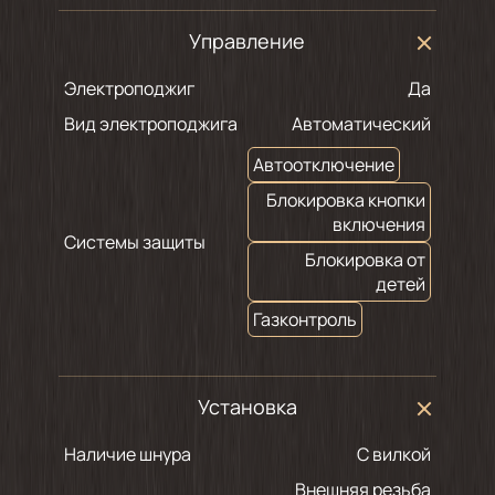
Управление
Электроподжиг
Да
Вид электроподжига
Автоматический
Автоотключение
Блокировка кнопки
включения
Системы защиты
Блокировка от
детей
Газконтроль
Установка
Наличие шнура
С вилкой
Внешняя резьба