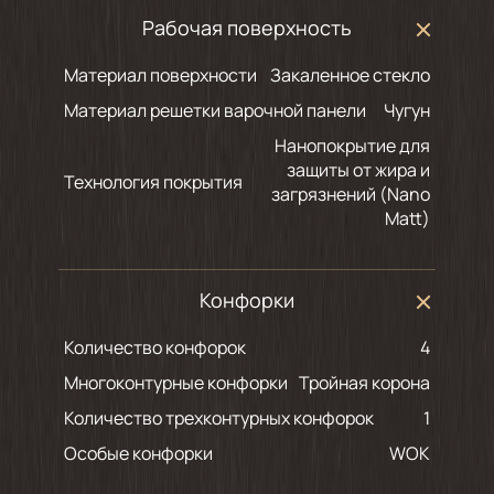
Рабочая поверхность
Материал поверхности
Закаленное стекло
Материал решетки варочной панели
Чугун
Нанопокрытие для
защиты от жира и
Технология покрытия
загрязнений (Nano
Matt)
Конфорки
Количество конфорок
4
Многоконтурные конфорки
Тройная корона
Количество трехконтурных конфорок
1
Особые конфорки
WOK