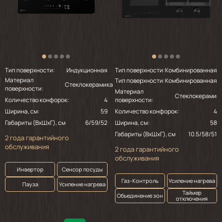
Тип поверхности:
Индукционная
Тип поверхности:
Комбинированная
Материал
Тип поверхности:
Комбинированная
Стеклокерамика
поверхности:
Материал
Стеклокерамик
Количество конфорок:
4
поверхности:
Ширина, см:
59
Количество конфорок:
4
Габариты (ВхШхГ), см
6/59/52
Ширина, см:
58
Габариты (ВхШхГ), см
10.5/58/51
2 года гарантийного
обслуживания
2 года гарантийного
обслуживания
Инвертор
Сенсор посуды
Газ-Контроль
Усиление нагрева
Пауза
Усиление нагрева
Таймер
Объединение зон
отключения