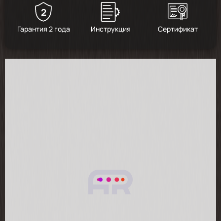
2
5
/
1
Гарантия 2 года
Инструкция
Сертификат
2025-09-06
Отличная варочная панель, соответствует
заявленным показателям. Всё в комплекте.
Таймер отключения как не странно
работает и ОТКЛЮЧАЕТ - но всё же БУДЬТЕ
ВНИМАТЕЛЬНЫ ! ! ! Не совсем удобна
транспортировка, коробка без ручки!
Перетянута двумя транспортировочными
лентами.