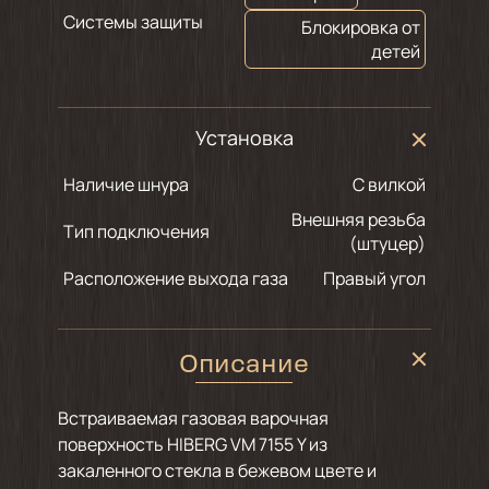
Системы защиты
Блокировка от
детей
Установка
Наличие шнура
С вилкой
Внешняя резьба
Тип подключения
(штуцер)
Расположение выхода газа
Правый угол
Описание
Встраиваемая газовая варочная
поверхность HIBERG VM 7155 Y из
закаленного стекла в бежевом цвете и