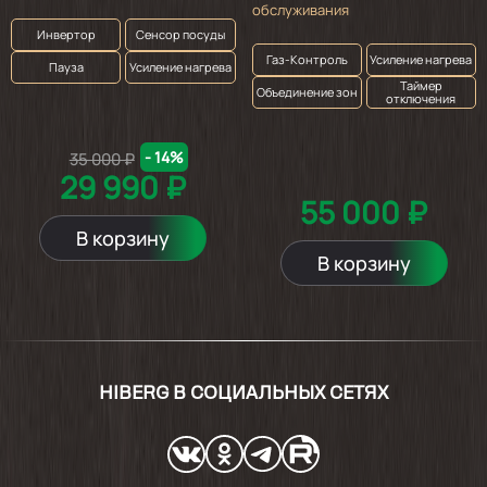
обслуживания
Инвертор
Сенсор посуды
Газ-Контроль
Усиление нагрева
Пауза
Усиление нагрева
Таймер
Объединение зон
отключения
- 14%
35 000 ₽
29 990 ₽
55 000 ₽
В корзину
В корзину
HIBERG В СОЦИАЛЬНЫХ СЕТЯХ