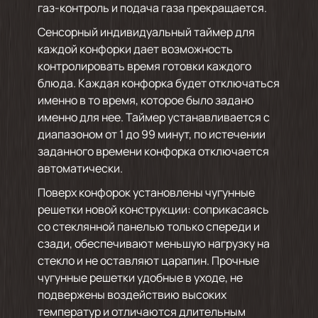
газ-контроль и подача газа прекращается.
Сенсорный индивидуальный таймер для
каждой конфорки дает возможность
контролировать время готовки каждого
блюда. Каждая конфорка будет отключаться
именно в то время, которое было задано
именно для нее. Таймер устанавливается с
диапазоном от 1 до 99 минут, по истечении
заданного времени конфорка отключается
автоматически.
Поверх конфорок установлены чугунные
решетки новой конструкции: соприкасаясь
со стеклянной панелью только спереди и
сзади, обеспечивают меньшую нагрузку на
стекло и не оставляют царапин. Прочные
чугунные решетки удобные в уходе, не
подвержены воздействию высоких
температур и отличаются длительным