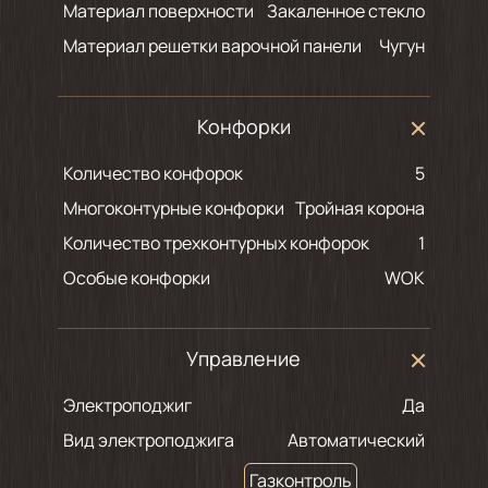
Материал поверхности
Закаленное стекло
Материал решетки варочной панели
Чугун
Конфорки
Количество конфорок
5
Многоконтурные конфорки
Тройная корона
Количество трехконтурных конфорок
1
Особые конфорки
WOK
Управление
Электроподжиг
Да
Вид электроподжига
Автоматический
Газконтроль