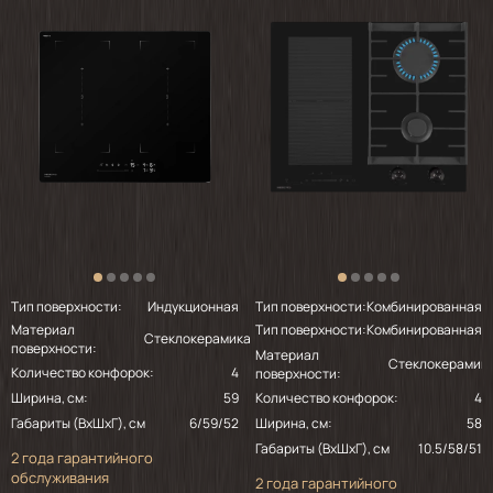
Мечты сбываются!!! Плита закрыла все
задачи по кухне! Удобная в мойке, в
управлении. Таймер вообще класс
2023-09-24
понравилось
Тип поверхности:
Индукционная
Тип поверхности:
Комбинированная
Материал
Тип поверхности:
Комбинированная
Стеклокерамика
поверхности:
Материал
Стеклокерамик
Количество конфорок:
4
поверхности:
Ширина, см:
59
Количество конфорок:
4
Габариты (ВхШхГ), см
6/59/52
Ширина, см:
58
Габариты (ВхШхГ), см
10.5/58/51
2 года гарантийного
обслуживания
2 года гарантийного