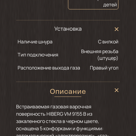
детей
Установка
Наличие шнура
С вилкой
Внешняя резьба
Тип подключения
(штуцер)
Расположение выхода газа
Правый угол
Описание
Встраиваемая газовая варочная
поверхность HIBERG VM 9155 B из
закаленного стекла в черном цвете,
оснащена 5 конфорками и функциями:
автоматический «электророзжиг», «газ-