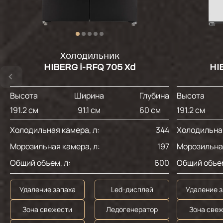
Холодильник
HIBERG i-RFQ 705 Xd
HI
Высота
Ширина
Глубина
Высота
191.2 см
91.1 см
60 см
191.2 см
Холодильная камера, л:
344
Холодильная
Морозильная камера, л:
197
Морозильная
Общий объем, л:
600
Общий объем
Удаление запаха
Led-дисплей
Удаление 
Зона свежести
Ледогенератор
Зона све