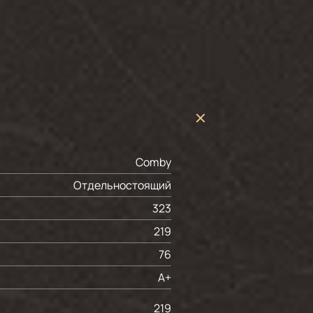
Comby
Отдельностоящий
323
219
76
A+
219