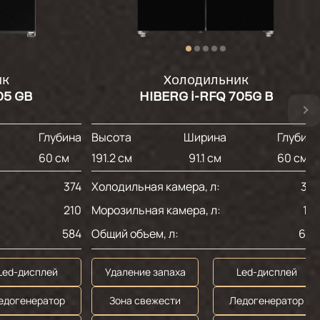
ик
Холодильник
05 GB
HIBERG i-RFQ 705G B
Глубина
Высота
Ширина
Глубин
60 см
191.2 см
91.1 см
60 см
374
Холодильная камера, л:
34
210
Морозильная камера, л:
19
584
Общий объем, л:
60
Led-дисплей
Удаление запаха
Led-дисплей
едогенератор
Зона свежести
Ледогенератор