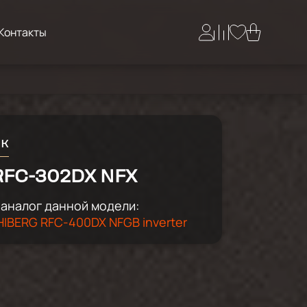
Контакты
ик
RFC-302DX NFX
аналог данной модели:
IBERG RFC-400DX NFGB inverter