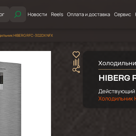
ог
Новости
Reels
Оплата и доставка
Сервис
ильник HIBERG RFC-302DX NFX
Холодильн
HIBERG 
Действующий 
Холодильник H