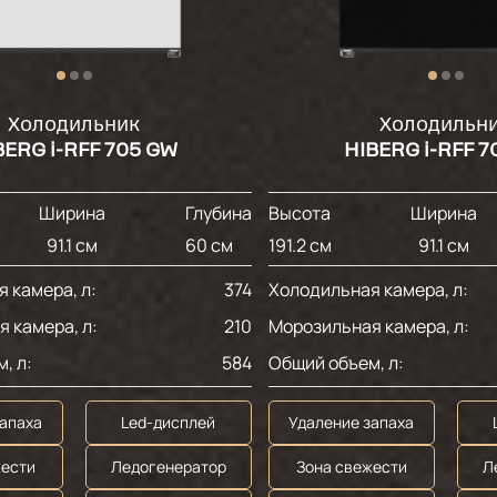
Холодильник
Холодильн
BERG i-RFF 705 GW
HIBERG i-RFF 7
Ширина
Глубина
Высота
Ширина
91.1 см
60 см
191.2 см
91.1 см
 камера, л:
374
Холодильная камера, л:
 камера, л:
210
Морозильная камера, л:
, л:
584
Общий объем, л:
запаха
Led-дисплей
Удаление запаха
жести
Ледогенератор
Зона свежести
Л