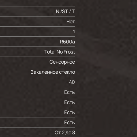
N /ST / T
Нет
1
R600a
Total No Frost
Сенсорное
Закаленное стекло
40
Есть
Есть
Есть
Есть
От 2 до 8