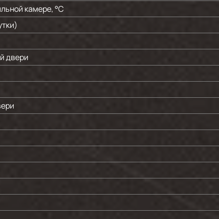
льной камере, °C
утки)
й двери
вери