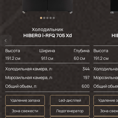
Холодильник
HIBERG i-RFQ 705 Xd
HI
Высота
Ширина
Глубина
Высота
191.2 см
91.1 см
60 см
191.2 см
Холодильная камера, л:
344
Холодильная
Морозильная камера, л:
197
Морозильная
Общий объем, л:
600
Общий объем
Удаление запаха
Led-дисплей
Удаление 
Зона свежести
Ледогенератор
Зона све