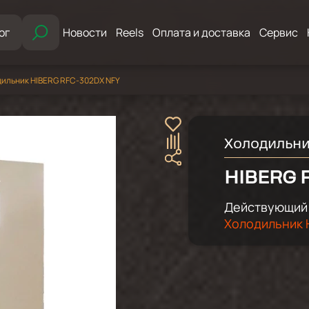
ог
Новости
Reels
Оплата и доставка
Сервис
ильник HIBERG RFC-302DX NFY
Холодильн
HIBERG 
Действующий 
Холодильник H