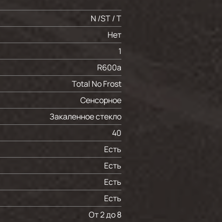
N /ST / T
Нет
1
R600a
Total No Frost
Сенсорное
Закаленное стекло
40
Есть
Есть
Есть
Есть
От 2 до 8