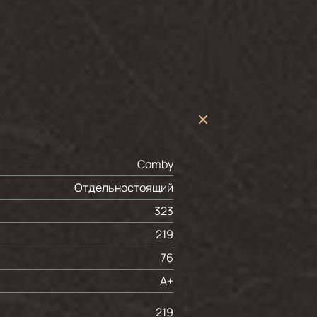
Comby
Отдельностоящий
323
219
76
A+
219