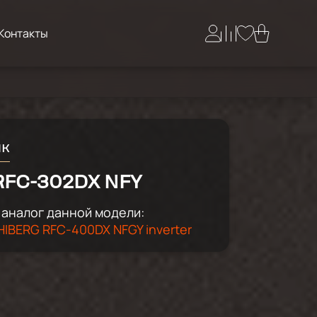
Контакты
ик
RFC-302DX NFY
аналог данной модели:
IBERG RFC-400DX NFGY inverter