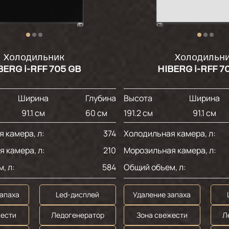
Холодильник
Холодильн
BERG i-RFF 705 GB
HIBERG i-RFF 7
Ширина
Глубина
Высота
Ширина
91.1 см
60 см
191.2 см
91.1 см
 камера, л:
374
Холодильная камера, л:
 камера, л:
210
Морозильная камера, л:
, л:
584
Общий объем, л:
запаха
Led-дисплей
Удаление запаха
жести
Ледогенератор
Зона свежести
Л