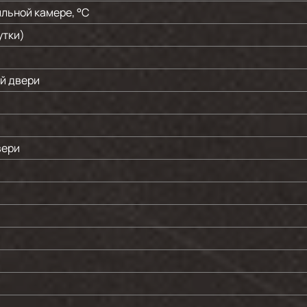
льной камере, °C
утки)
й двери
вери