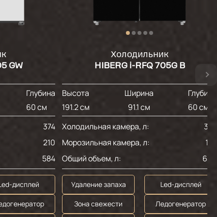
ик
Холодильник
05 GW
HIBERG i-RFQ 705G B
Глубина
Высота
Ширина
Глубин
60 см
191.2 см
91.1 см
60 см
374
Холодильная камера, л:
34
210
Морозильная камера, л:
19
584
Общий объем, л:
60
Led-дисплей
Удаление запаха
Led-дисплей
едогенератор
Зона свежести
Ледогенератор