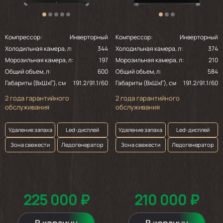
Компрессор:
Инверторный
Компрессор:
Инверторный
Холодильная камера, л:
344
Холодильная камера, л:
374
Морозильная камера, л:
197
Морозильная камера, л:
210
Общий объем, л:
600
Общий объем, л:
584
Габариты (ВхШхГ), см
191.2/91.1/60
Габариты (ВхШхГ), см
191.2/91.1/60
2 года гарантийного
2 года гарантийного
обслуживания
обслуживания
Удаление запаха
Led-дисплей
Удаление запаха
Led-дисплей
Зона свежести
Ледогенератор
Зона свежести
Ледогенератор
225 000 ₽
210 000 ₽