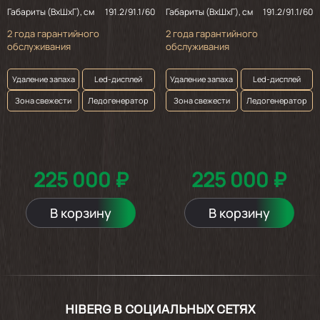
Габариты (ВхШхГ), см
191.2/91.1/60
Габариты (ВхШхГ), см
191.2/91.1/60
2 года гарантийного
2 года гарантийного
обслуживания
обслуживания
Удаление запаха
Led-дисплей
Удаление запаха
Led-дисплей
Зона свежести
Ледогенератор
Зона свежести
Ледогенератор
225 000 ₽
225 000 ₽
В корзину
В корзину
HIBERG В СОЦИАЛЬНЫХ СЕТЯХ