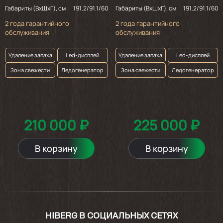
Габариты (ВхШхГ), см
191.2/91.1/60
Габариты (ВхШхГ), см
191.2/91.1/60
2 года гарантийного
2 года гарантийного
обслуживания
обслуживания
Удаление запаха
Led-дисплей
Удаление запаха
Led-дисплей
Зона свежести
Ледогенератор
Зона свежести
Ледогенератор
210 000 ₽
225 000 ₽
В корзину
В корзину
HIBERG В СОЦИАЛЬНЫХ СЕТЯХ