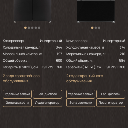
Компрессор:
Инверторный
Компрессор:
Инверторный
Холодильная камера, л:
344
Холодильная камера, л:
374
Морозильная камера, л:
197
Морозильная камера, л:
210
Общий объем, л:
600
Общий объем, л:
584
Габариты (ВхШхГ), см
191.2/91.1/60
Габариты (ВхШхГ), см
191.2/91.1/60
2 года гарантийного
2 года гарантийного
обслуживания
обслуживания
Удаление запаха
Led-дисплей
Удаление запаха
Led-дисплей
Зона свежести
Ледогенератор
Зона свежести
Ледогенератор