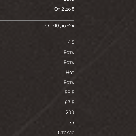
От 2 до 8
От -16 до -24
4,5
Есть
Есть
Нет
Есть
59,5
63,5
200
73
Cтекло