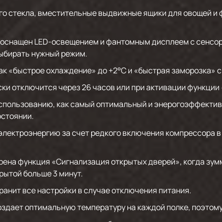
го стекла, вместительные выдвижные ящики для овощей и
оснащен LED-освещением и фантомным дисплеем с сенсор
выбирать нужный режим.
ак «быстрое охлаждение» до +2°C и «быстрая заморозка» с
ки отключится через 26 часов или при активации функции
спользованию, как самый оптимальный и энерогоэффектив
остоянии.
электроэнергию за счет редкого включения компрессора в
рена функция «Сигнализация открытых дверей», когда зумм
рытой больше 3 минут.
анит все настройки в случае отключения питания.
здает оптимальную температуру на каждой полке, поэтом