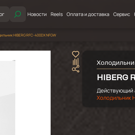
ог
Новости
Reels
Оплата и доставка
Сервис
дильник HIBERG RFC-400DX NFGW
Холодильни
HIBERG 
Действующий 
Холодильник H