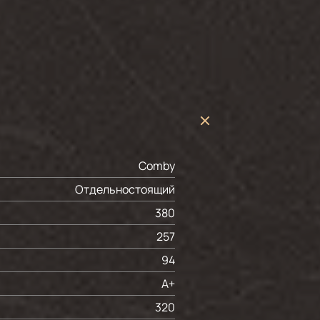
Comby
Отдельностоящий
380
257
94
A+
320