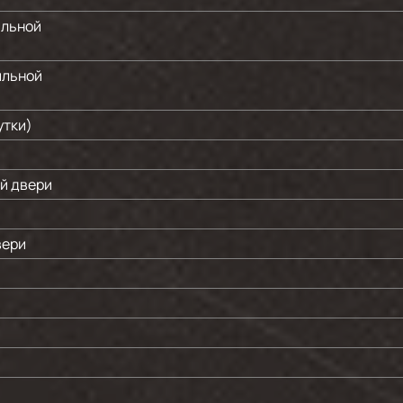
ильной
ильной
утки)
й двери
вери