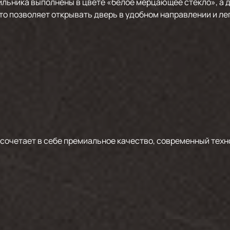
льника выполнены в цвете «белое мерцающее стекло», а
то позволяет открывать дверь в удобном направлении и л
очетает в себе премиальное качество, современный техн