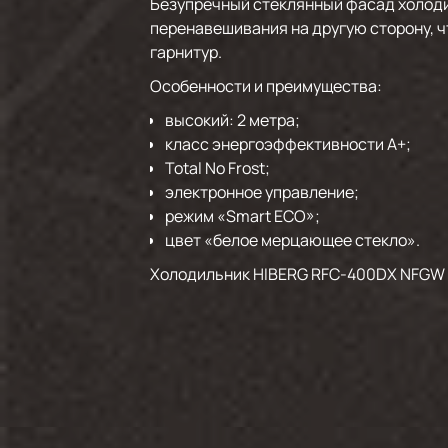
Безупречный стеклянный фасад холоди
перенавешивания на другую сторону, ч
гарнитур.
Особенности и преимущества:
высокий: 2 метра;
класс энергоэффективности А+;
Total No Frost;
электронное управление;
режим «Smart ECO»;
цвет «белое мерцающее стекло».
Холодильник HIBERG RFC-400DX NFGW с