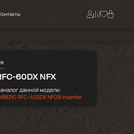
Контакты
ик
RFC-60DX NFX
аналог данной модели:
IBERG RFC-400DX NFGB inverter