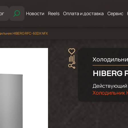
ог
Новости
Reels
Оплата и доставка
Сервис
ильник HIBERG RFC-60DX NFX
Холодильн
HIBERG 
Действующий 
Холодильник H