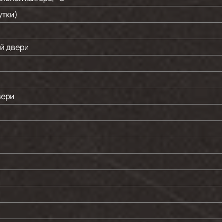
утки)
й двери
вери