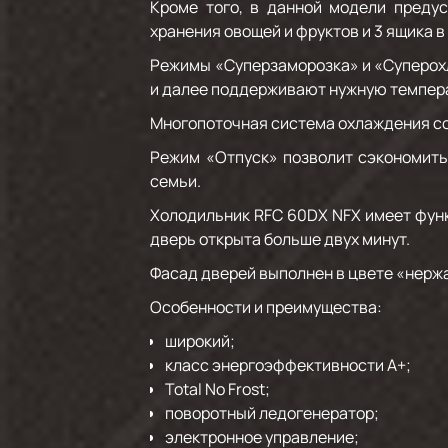
Кроме того, в данной модели преду
хранения овощей и фруктов и 3 ящика 
Режимы «Суперзаморозка» и «Суперох
и далее поддерживают нужную темпера
Многопоточная система охлаждения со
Режим «Отпуск» позволит сэкономить
семьи.
Холодильник RFC 60DX NFX имеет функ
дверь открыта больше двух минут.
Фасад дверей выполнен в цвете «нерж
Особенности и преимущества:
широкий;
класс энергоэффективности А+;
Total No Frost;
поворотный ледогенератор;
электронное управление;