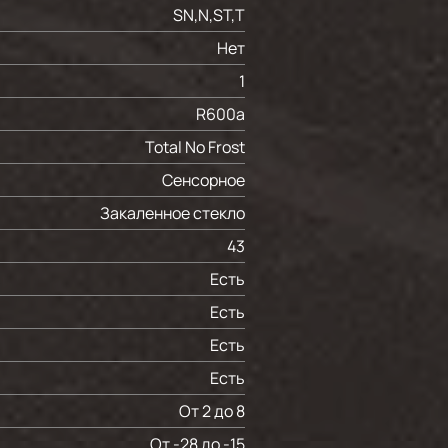
SN,N,ST,T
Нет
1
R600a
Total No Frost
Сенсорное
Закаленное стекло
43
Есть
Есть
Есть
Есть
От 2 до 8
От -28 до -15