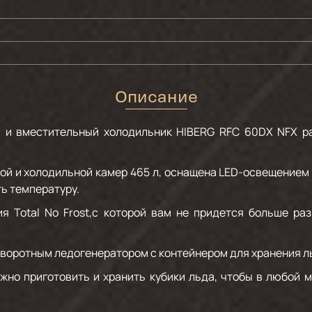
Описание
й и вместительный холодильник HIBERG RFC 60DX NFX ра
й и холодильной камер 465 л, оснащена LED-освещением
ь температуру.
я Total No Frost,с которой вам не придется больше ра
воротным ледогенератором с контейнером для хранения л
жно приготовить и хранить кубики льда, чтобы в любой