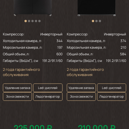
Компрессор:
Инверторный
Компрессор:
Инверторный
Холодильная камера, л:
344
Холодильная камера, л:
374
Морозильная камера, л:
197
Морозильная камера, л:
210
Общий объем, л:
600
Общий объем, л:
584
Габариты (ВхШхГ), см
191.2/91.1/60
Габариты (ВхШхГ), см
191.2/91.1/60
2 года гарантийного
2 года гарантийного
обслуживания
обслуживания
Удаление запаха
Led-дисплей
Удаление запаха
Led-дисплей
Зона свежести
Ледогенератор
Зона свежести
Ледогенератор
225 000 ₽
210 000 ₽