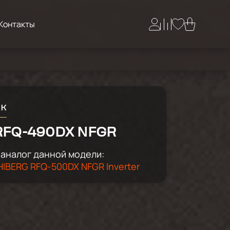
Контакты
ик
RFQ-490DX NFGR
аналог данной модели:
IBERG RFQ-500DX NFGR Inverter