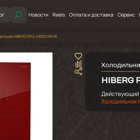
ог
Новости
Reels
Оплата и доставка
Сервис
ильник HIBERG RFQ-490DX NFGR
Холодильн
HIBERG 
Действующий 
Холодильник H