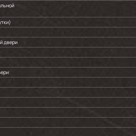
ильной
утки)
й двери
вери