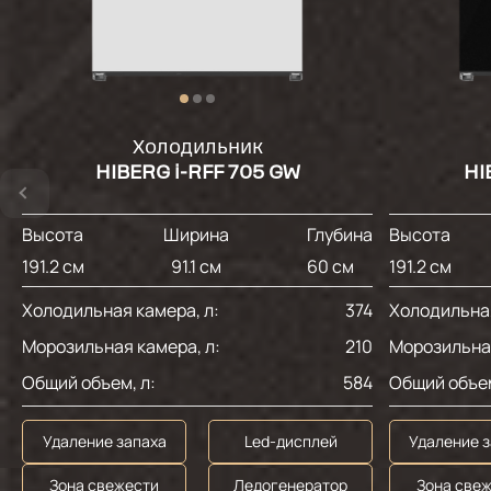
Холодильник
HIBERG i-RFF 705 GW
HI
Высота
Ширина
Глубина
Высота
191.2 см
91.1 см
60 см
191.2 см
Холодильная камера, л:
374
Холодильная
Морозильная камера, л:
210
Морозильная
Общий объем, л:
584
Общий объем
Удаление запаха
Led-дисплей
Удаление 
Зона свежести
Ледогенератор
Зона све