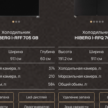
Холодильник
Холодильн
BERG i-RFF 705 GB
HIBERG i-RFQ 7
Ширина
Глубина
Высота
Ширина
91.1 см
60 см
191.2 см
91.1 см
 камера, л:
374
Холодильная камера, л:
 камера, л:
210
Морозильная камера, л:
, л:
584
Общий объем, л:
запаха
Led-дисплей
Удаление запаха
жести
Ледогенератор
Зона свежести
Л