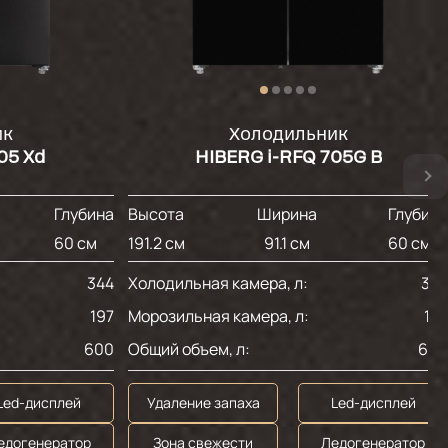
ик
Холодильник
05 Xd
HIBERG i-RFQ 705G B
Глубина
Высота
Ширина
Глубин
60 см
191.2 см
91.1 см
60 см
344
Холодильная камера, л:
34
197
Морозильная камера, л:
19
600
Общий объем, л:
60
Led-дисплей
Удаление запаха
Led-дисплей
едогенератор
Зона свежести
Ледогенератор