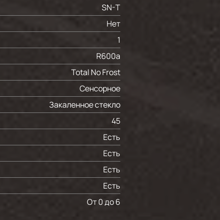
SN-T
Нет
1
R600a
Total No Frost
Сенсорное
Закаленное стекло
45
Есть
Есть
Есть
Есть
От 0 до 6