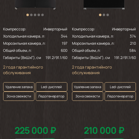
Компрессор:
Инверторный
Компрессор:
Инверторный
Холодильная камера, л:
344
Холодильная камера, л:
374
Морозильная камера, л:
197
Морозильная камера, л:
210
Общий объем, л:
600
Общий объем, л:
584
Габариты (ВхШхГ), см
191.2/91.1/60
Габариты (ВхШхГ), см
191.2/91.1/60
2 года гарантийного
2 года гарантийного
обслуживания
обслуживания
Удаление запаха
Led-дисплей
Удаление запаха
Led-дисплей
Зона свежести
Ледогенератор
Зона свежести
Ледогенератор
225 000 ₽
210 000 ₽