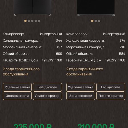
Компрессор:
Инверторный
Компрессор:
Инверторный
Холодильная камера, л:
344
Холодильная камера, л:
374
Морозильная камера, л:
197
Морозильная камера, л:
210
Общий объем, л:
600
Общий объем, л:
584
Габариты (ВхШхГ), см
191.2/91.1/60
Габариты (ВхШхГ), см
191.2/91.1/60
2 года гарантийного
2 года гарантийного
обслуживания
обслуживания
Удаление запаха
Led-дисплей
Удаление запаха
Led-дисплей
Зона свежести
Ледогенератор
Зона свежести
Ледогенератор
225 000 ₽
210 000 ₽