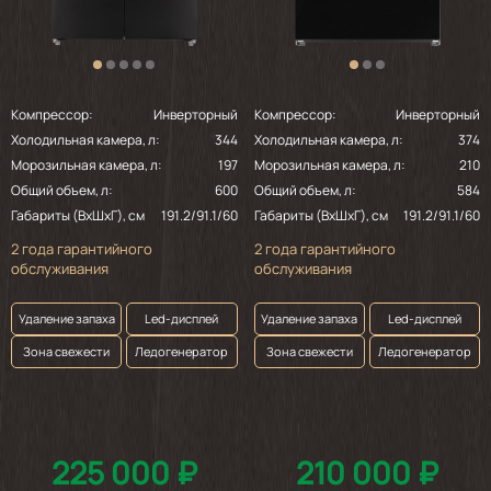
Компрессор:
Инверторный
Компрессор:
Инверторный
Холодильная камера, л:
344
Холодильная камера, л:
374
Морозильная камера, л:
197
Морозильная камера, л:
210
Общий объем, л:
600
Общий объем, л:
584
Габариты (ВхШхГ), см
191.2/91.1/60
Габариты (ВхШхГ), см
191.2/91.1/60
2 года гарантийного
2 года гарантийного
обслуживания
обслуживания
Удаление запаха
Led-дисплей
Удаление запаха
Led-дисплей
Зона свежести
Ледогенератор
Зона свежести
Ледогенератор
225 000 ₽
210 000 ₽