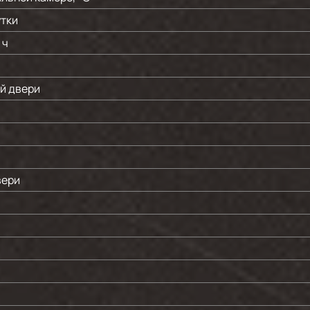
утки
 ч
й двери
вери