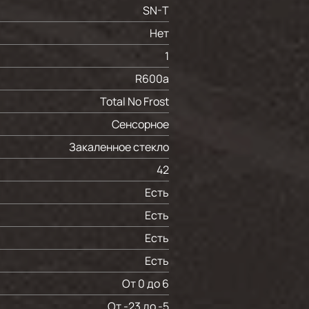
SN-T
Нет
1
R600a
Total No Frost
Сенсорное
Закаленное стекло
42
Есть
Есть
Есть
Есть
От 0 до 6
От -23 до -5