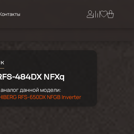
Контакты
ик
RFS-484DX NFXq
аналог данной модели:
IBERG RFS-650DX NFGB Inverter