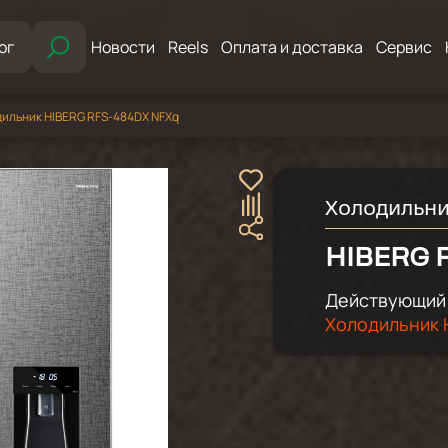
ог
Новости
Reels
Оплата и доставка
Сервис
ильник HIBERG RFS-484DX NFXq
Холодильн
HIBERG 
Действующий 
Холодильник H