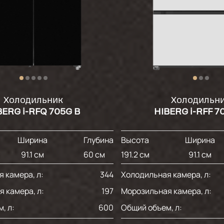
Холодильник
Холодильн
BERG i-RFQ 705G B
HIBERG i-RFF 7
Ширина
Глубина
Высота
Ширина
91.1 см
60 см
191.2 см
91.1 см
 камера, л:
344
Холодильная камера, л:
 камера, л:
197
Морозильная камера, л:
, л:
600
Общий объем, л: