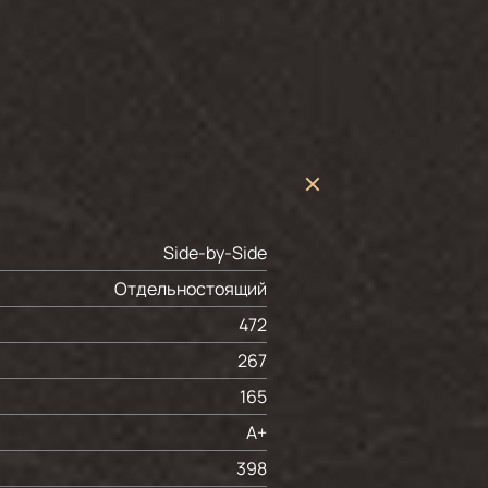
Side-by-Side
Отдельностоящий
472
267
165
A+
398