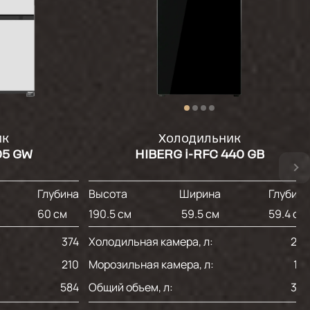
ик
Холодильник
05 GW
HIBERG i-RFC 440 GB
Глубина
Высота
Ширина
Глубин
60 см
190.5 см
59.5 см
59.4 см
374
Холодильная камера, л:
22
210
Морозильная камера, л:
12
584
Общий объем, л:
36