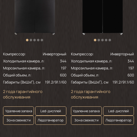
Компрессор:
Инверторный
Компрессор:
Инверторный
Холодильная камера, л:
344
Холодильная камера, л:
344
Морозильная камера, л:
197
Морозильная камера, л:
197
Общий объем, л:
600
Общий объем, л:
600
Габариты (ВхШхГ), см
191.2/91.1/60
Габариты (ВхШхГ), см
191.2/91.1/60
2 года гарантийного
2 года гарантийного
обслуживания
обслуживания
Удаление запаха
Led-дисплей
Удаление запаха
Led-дисплей
Зона свежести
Ледогенератор
Зона свежести
Ледогенератор