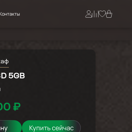
Контакты
каф
SD 5GB
й
00 ₽
ину
Купить сейчас