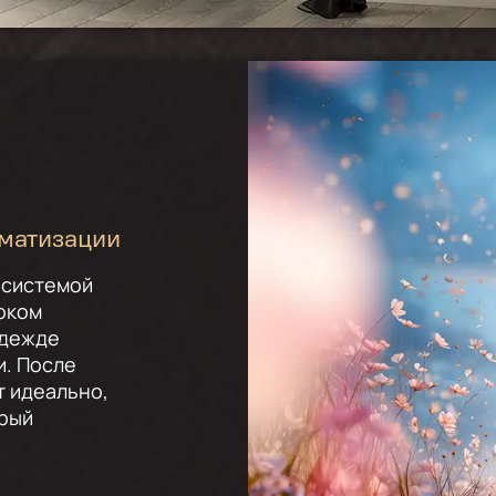
оматизации
 системой
оком
одежде
и. После
т идеально,
орый