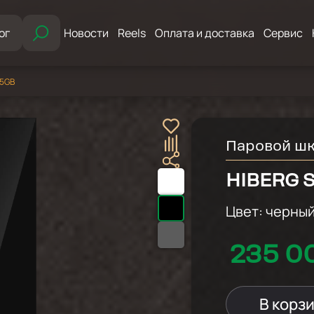
ог
Новости
Reels
Оплата и доставка
Сервис
 5GB
Паровой ш
HIBERG 
Цвет:
черны
235 0
В корз