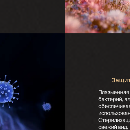
Защит
Плазменная 
бактерий, а
обеспечива
использован
Стерилизаци
свежий вид,