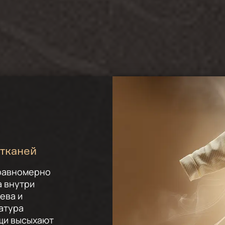
 тканей
 равномерно
а внутри
ева и
атура
щи высыхают