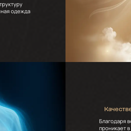
структуру
нная одежда
Качеств
Благодаря 
проникает в