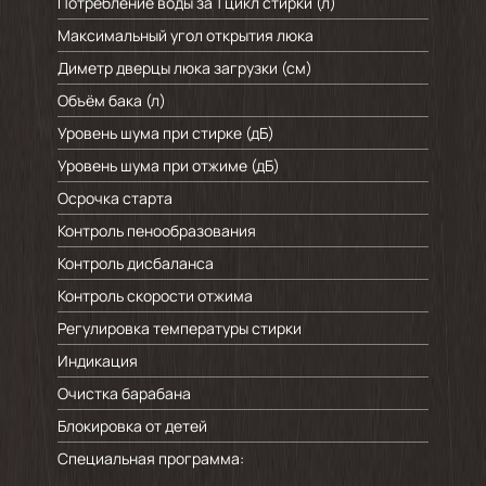
Потребление воды за 1 цикл стирки (л)
Максимальный угол открытия люка
Диметр дверцы люка загрузки (см)
Объём бака (л)
Уровень шума при стирке (дБ)
Уровень шума при отжиме (дБ)
Осрочка старта
Контроль пенообразования
Контроль дисбаланса
Контроль скорости отжима
Регулировка температуры стирки
Индикация
Очистка барабана
Блокировка от детей
Специальная программа:
Быстра