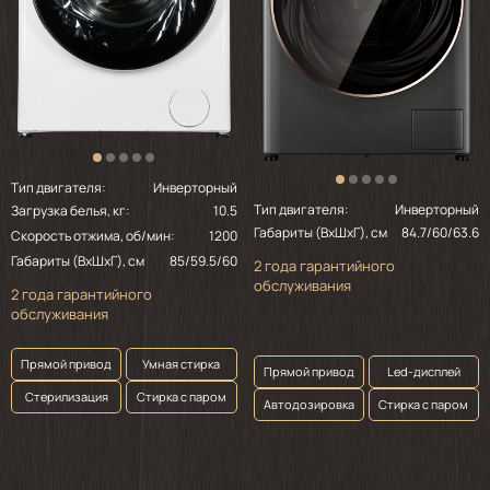
Тип двигателя:
Инверторный
Тип двигателя:
Инверторный
Загрузка белья, кг:
10.5
Габариты (ВхШхГ), см
84.7/60/63.6
Скорость отжима, об/мин:
1200
Габариты (ВхШхГ), см
85/59.5/60
2 года гарантийного
обслуживания
2 года гарантийного
обслуживания
Прямой привод
Умная стирка
Прямой привод
Led-дисплей
Стерилизация
Стирка с паром
Автодозировка
Стирка с паром