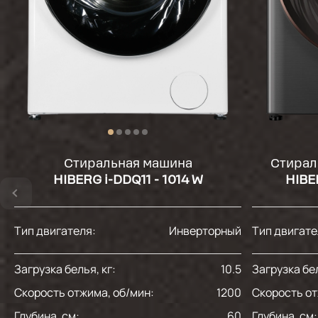
Стиральная машина
Стирал
HIBERG i-DDQ11 - 1014 W
HIBE
Тип двигателя:
Инверторный
Тип двигате
Загрузка белья, кг:
10.5
Загрузка бел
Скорость отжима, об/мин:
1200
Скорость от
Глубина, см:
60
Глубина, см: