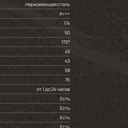
Нержавеющая сталь
A+++
174
50
175°
45
43
58
76
от 1 до 24 часов
Есть
Есть
Есть
Есть