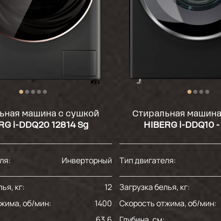
ьная машина с сушкой
Стиральная машина
RG i-DDQ20 12814 Sg
HIBERG i-DDQ10 - 
ля:
Инверторный
Тип двигателя:
ья, кг:
12
Загрузка белья, кг:
жима, об/мин:
1400
Скорость отжима, об/мин:
63.6
Глубина, см: