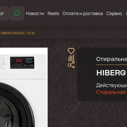
ог
Новости
Reels
Оплата и доставка
Сервис
 HIBERG WHQS4-712 W
Стиральн
HIBERG
Действующий
Стиральная 