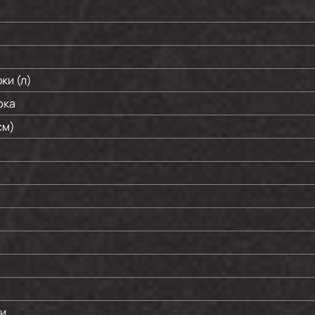
ки (л)
юка
см)
ки