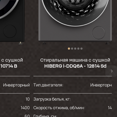
 с сушкой
Стиральная машина с сушкой
10714 B
HIBERG i-DDQ6A - 12814 Sd
Инверторный
Тип двигателя:
Инверторны
10
Загрузка белья, кг:
1
1400
Скорость отжима, об/мин:
140
60
Глубина, см:
6