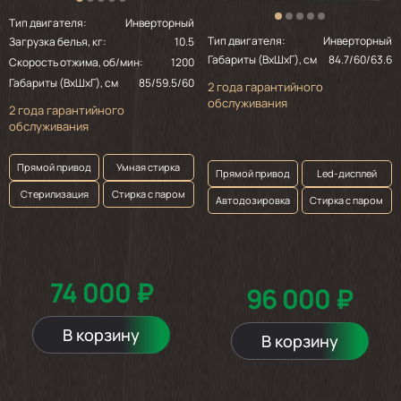
Тип двигателя:
Инверторный
Тип двигателя:
Инверторный
Загрузка белья, кг:
10.5
Габариты (ВхШхГ), см
84.7/60/63.6
Скорость отжима, об/мин:
1200
Габариты (ВхШхГ), см
85/59.5/60
2 года гарантийного
обслуживания
2 года гарантийного
обслуживания
Прямой привод
Умная стирка
Прямой привод
Led-дисплей
Стерилизация
Стирка с паром
Автодозировка
Стирка с паром
74 000 ₽
96 000 ₽
В корзину
В корзину