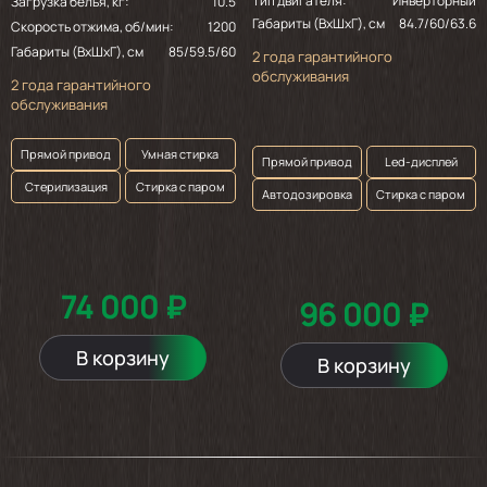
Тип двигателя:
Инверторный
Загрузка белья, кг:
10.5
Габариты (ВхШхГ), см
84.7/60/63.6
Скорость отжима, об/мин:
1200
Габариты (ВхШхГ), см
85/59.5/60
2 года гарантийного
обслуживания
2 года гарантийного
обслуживания
Прямой привод
Умная стирка
Прямой привод
Led-дисплей
Стерилизация
Стирка с паром
Автодозировка
Стирка с паром
74 000 ₽
96 000 ₽
В корзину
В корзину