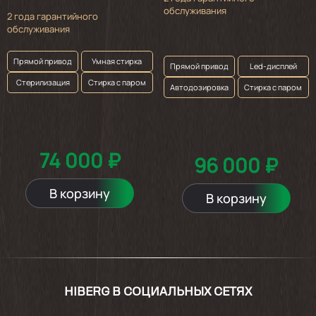
обслуживания
2 года гарантийного
обслуживания
Прямой привод
Умная стирка
Прямой привод
Led-дисплей
Стерилизация
Стирка с паром
Автодозировка
Стирка с паром
74 000 ₽
96 000 ₽
В корзину
В корзину
HIBERG В СОЦИАЛЬНЫХ СЕТЯХ