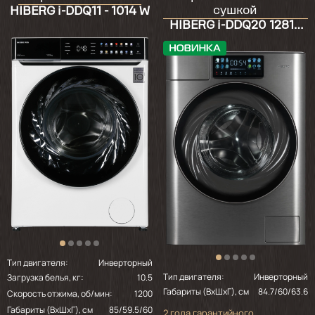
сушкой
HIBERG i-DDQ11 - 1014 W
HIBERG i-DDQ20 12814
Sg
Тип двигателя:
Инверторный
Тип двигателя:
Инверторный
Загрузка белья, кг:
10.5
Габариты (ВхШхГ), см
84.7/60/63.6
Скорость отжима, об/мин:
1200
Габариты (ВхШхГ), см
85/59.5/60
2 года гарантийного