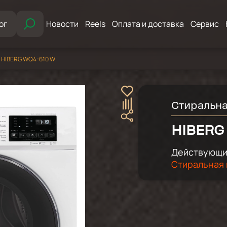
ог
Новости
Reels
Оплата и доставка
Сервис
 HIBERG WQ4-610 W
Стиральн
HIBERG
Действующий
Стиральная 