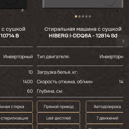
 с сушкой
Стиральная машина с сушкой
10714 B
HIBERG i-DDQ6A - 12814 Sd
Инверторный
Тип двигателя:
Инверторны
10
Загрузка белья, кг:
1
1400
Скорость отжима, об/мин:
140
60
Глубина, см:
6
Умная стирка
Прямой привод
Автодозирока
-стерилизация
Led-дисплей
7 движений