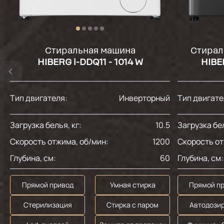
Стиральная машина
Стирал
HIBERG i-DDQ11 - 1014 W
HIBE
Тип двигателя:
Инверторный
Тип двигате
Загрузка белья, кг:
10.5
Загрузка бел
Скорость отжима, об/мин:
1200
Скорость от
Глубина, см:
60
Глубина, см:
Прямой привод
Умная стирка
Прямой п
Стерилизация
Стирка с паром
Автодози