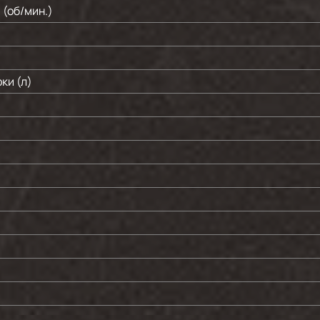
(об/мин.)
ки (л)