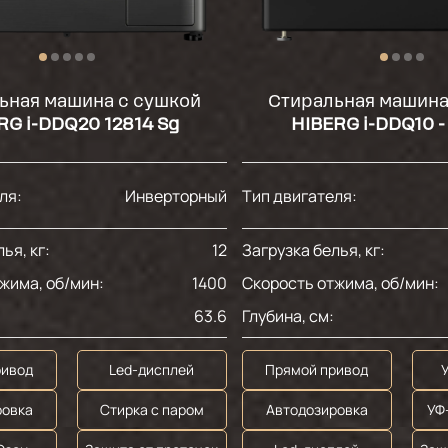
ьная машина с сушкой
Стиральная машина
RG i-DDQ20 12814 Sg
HIBERG i-DDQ10 - 
ля:
Инверторный
Тип двигателя:
ья, кг:
12
Загрузка белья, кг:
жима, об/мин:
1400
Скорость отжима, об/мин:
63.6
Глубина, см:
ривод
Led-дисплей
Прямой привод
ровка
Стирка с паром
Автодозировка
УФ