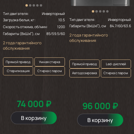
Тип двигателя:
Инверторный
Тип двигателя:
Инверторный
Загрузка белья, кг:
10.5
Габариты (ВхШхГ), см
84.7/60/63.6
Скорость отжима, об/мин:
1200
Габариты (ВхШхГ), см
85/59.5/60
2 года гарантийного
обслуживания
2 года гарантийного
обслуживания
Прямой привод
Умная стирка
Прямой привод
Led-дисплей
Стерилизация
Стирка с паром
Автодозировка
Стирка с паром
74 000 ₽
96 000 ₽
В корзину
В корзину