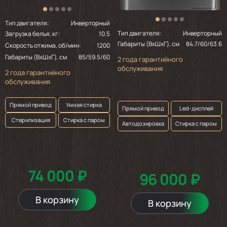
Тип двигателя:
Инверторный
Тип двигателя:
Инверторный
Загрузка белья, кг:
10.5
Габариты (ВхШхГ), см
84.7/60/63.6
Скорость отжима, об/мин:
1200
Габариты (ВхШхГ), см
85/59.5/60
2 года гарантийного
обслуживания
2 года гарантийного
обслуживания
Прямой привод
Умная стирка
Прямой привод
Led-дисплей
Стерилизация
Стирка с паром
Автодозировка
Стирка с паром
74 000 ₽
96 000 ₽
В корзину
В корзину