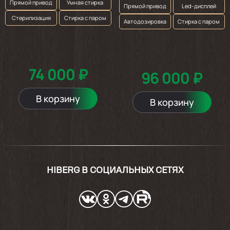
Прямой привод
Умная стирка
Прямой привод
Led-дисплей
Стерилизация
Стирка с паром
Автодозировка
Стирка с паром
74 000 ₽
96 000 ₽
В корзину
В корзину
HIBERG В СОЦИАЛЬНЫХ СЕТЯХ