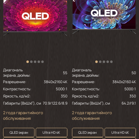
Диагональ
Диагональ
55
50
экрана, дюймы:
экрана, дюймы:
Разрешение:
3840x2160 4K
Разрешение:
3840x2160 4K
Контрастность:
5000:1
Контрастность:
5000:1
Яркость, кд/м2:
350
Яркость, кд/м2:
350
Габариты (ВхШхГ), см
70.9/122.6/8.9
Габариты (ВхШхГ), см
64.2//9.1
2 года гарантийного
2 года гарантийного
обслуживания
обслуживания
QLED экран
Ultra HD 4K
QLED экран
Ultra HD 4K