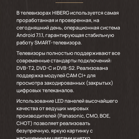
В телевизорах HIBERG используется самая
проработанная и проверенная, на
сегодняшний день, операционная система
Android 7.1.1, гарантирующая стабильную
работу SMART-телевизора.
Телевизоры полностью поддерживают все
современные стандарты подключений:
DVB-T2, DVD-C и DVB-S2. Реализована
поддержка модулей CAM CI+ для
просмотра закодированных (закрытых)
цифровых телеканалов.
Использование LED панелей высочайшего
качества от ведущих мировых
производителей (Panasonic, CMO, BOE,
CHOT) позволяет реализовать
безупречную, яркую картинку с
насыщенными цветами и четко