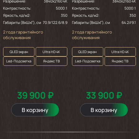
Разрешение:
3840x2160 4K
Разрешение:
3840x2160 4K
Контрастность:
5000:1
Контрастность:
5000:1
Яркость, кд/м2:
350
Яркость, кд/м2:
350
Габариты (ВхШхГ), см
70.9/122.6/8.9
Габариты (ВхШхГ), см
64.2//9.1
2 года гарантийного
2 года гарантийного
обслуживания
обслуживания
QLED экран
Ultra HD 4K
QLED экран
Ultra HD 4K
Led-Подсветка
Яндекс ТВ
Led-Подсветка
Яндекс ТВ
39 900 ₽
33 900 ₽
В корзину
В корзину