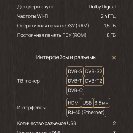
Декодеры звука
Dolby Digital
Частоты Wi-Fi
2.4 ГГц
Оперативная память ОЗУ (RAM)
1,5 ГБ
Постоянная память ПЗУ (ROM)
8 ГБ
Интерфейсы и разъемы
DVB-S
DVB-S2
ТВ-тюнер
DVB-T
DVB-T2
DVB-C
HDMI
USB
3.5 мм
Интерфейсы
RJ-45 (Ethernet)
Количество разъемов USB
2
Число портов HDMI
3