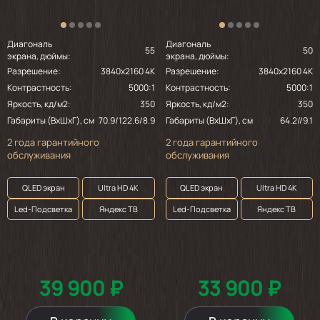
2023-08-02
Диагональ
Диагональ
55
50
экрана, дюймы:
экрана, дюймы:
За такие деньги очень даже не плохой
Разрешение:
3840x2160 4K
Разрешение:
3840x2160 4K
аппарат
Контрастность:
5000:1
Контрастность:
5000:1
Яркость, кд/м2:
350
Яркость, кд/м2:
350
Габариты (ВхШхГ), см
70.9/122.6/8.9
Габариты (ВхШхГ), см
64.2//9.1
2023-07-14
2 года гарантийного
2 года гарантийного
обслуживания
обслуживания
Рекомендую!
QLED экран
Ultra HD 4K
QLED экран
Ultra HD 4K
Led-Подсветка
Яндекс ТВ
Led-Подсветка
Яндекс ТВ
2023-04-13
Всё отлично 👌 Подключился быстро, не
тормозит. Советую 👍
39 900 ₽
33 900 ₽
Показать ещё