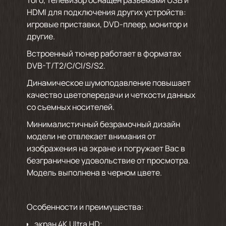
того, телевизор оснащен разъемами USB и
HDMI для подключения других устройств:
игровые приставки, DVD-плеер, монитор и
другие.
Встроенный тюнер работает в форматах
DVB-T/T2/C/СI/S/S2.
Динамическое шумоподавление повышает
качество цветопередачи и четкости данных
со съемных носителей.
Минималистичный безрамочный дизайн
модели не отвлекает внимания от
изображения на экране и погружает Вас в
безграничное удовольствие от просмотра.
Модель выполнена в черном цвете.
Особенности и преимущества:
экран 4K Ultra HD;