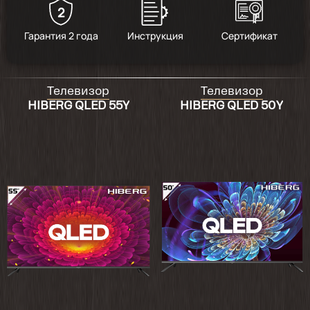
2
4.9
/
17
Гарантия 2 года
Инструкция
Сертификат
2023-12-16
Телевизор
Телевизор
Приобрел у этого продавца уже 2
HIBERG QLED 55Y
HIBERG QLED 50Y
телевизора. Все отлично. Никаких
нареканий.
2023-08-21
отличный телик, купили два. всё работает.
2023-08-21
Слегка подтормаживает