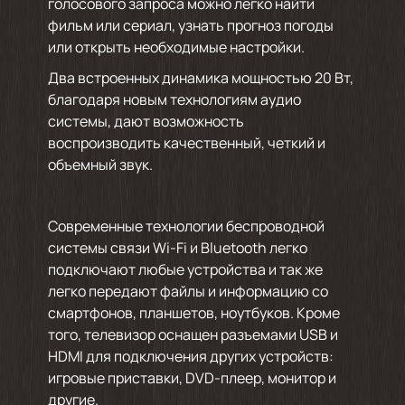
голосового запроса можно легко найти
фильм или сериал, узнать прогноз погоды
или открыть необходимые настройки.
Два встроенных динамика мощностью 20 Вт,
благодаря новым технологиям аудио
системы, дают возможность
воспроизводить качественный, четкий и
объемный звук.
Современные технологии беспроводной
системы связи Wi-Fi и Bluetooth легко
подключают любые устройства и так же
легко передают файлы и информацию со
смартфонов, планшетов, ноутбуков. Кроме
того, телевизор оснащен разъемами USB и
HDMI для подключения других устройств:
игровые приставки, DVD-плеер, монитор и
другие.