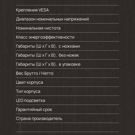
Крепление VESA
Диапазон номинальных напряжений
Номинальная чистота
Класс энергоэффективности
Габариты (Ш х Г х В), с ножками
Габариты (Ш х Г х В), без ножек
Габариты (Ш х Г х В), в упаковке
Вес Брутто / Нетто
Цвет корпуса
Тип корпуса
LED подсветка
Гарантийный срок
Страна производитель