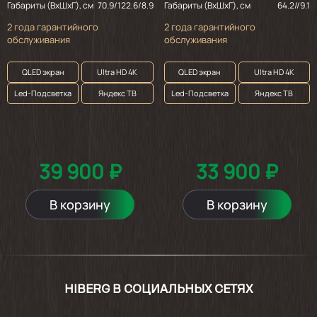
Габариты (ВхШхГ), см
70.9/122.6/8.9
Габариты (ВхШхГ), см
64.2//9.1
2 года гарантийного
2 года гарантийного
обслуживания
обслуживания
QLED экран
Ultra HD 4K
QLED экран
Ultra HD 4K
Led-Подсветка
Яндекс ТВ
Led-Подсветка
Яндекс ТВ
39 900 ₽
33 900 ₽
В корзину
В корзину
HIBERG В СОЦИАЛЬНЫХ СЕТЯХ