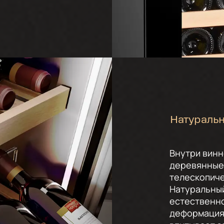
Натураль
Внутри вин
деревянные 
телескопич
Натуральный
естественно
деформация