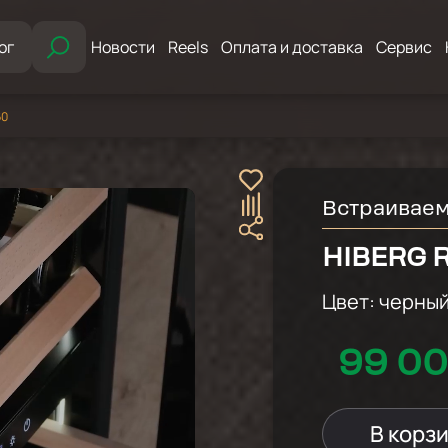
ог
Новости
Reels
Оплата и доставка
Сервис
60
Встраивае
HIBERG 
Цвет:
черны
99 00
В корз