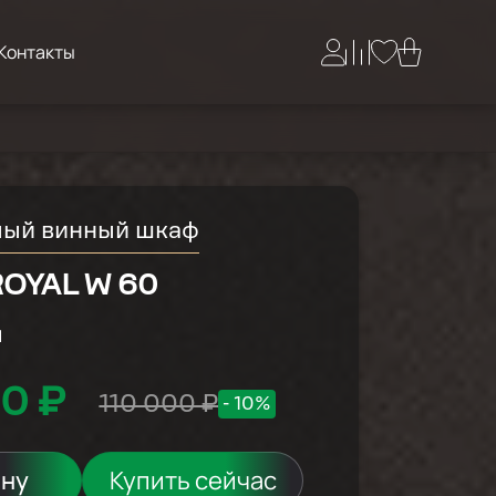
Контакты
мый винный шкаф
ROYAL W 60
й
0 ₽
110 000 ₽
- 10%
ину
Купить сейчас