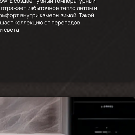
Low-E создает умный температурный
 отражает избыточное тепло летом и
омфорт внутри камеры зимой. Такой
щает коллекцию от перепадов
и света