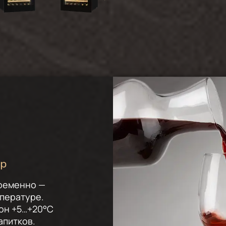
ур
временно —
мпературе.
он +5…+20°C
апитков.