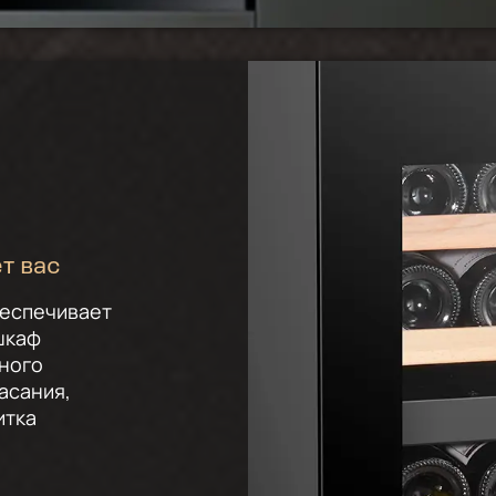
т вас
беспечивает
шкаф
ного
асания,
итка