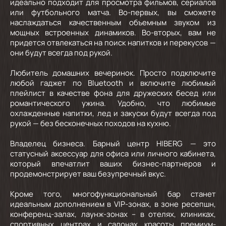
идеально подходит для просмотра фильмов, сериалов
или футбольного матча. Во-первых, вы сможете
наслаждаться качественным объемным звуком из
мощных встроенных динамиков. Во-вторых, вам не
придется отвлекаться на поиск напитков и перекусов —
они будут всегда под рукой.
Любитель домашних вечеринок.
Просто подключите
любой гаджет по Bluetooth и включите любимый
плейлист в качестве фона для дружеских бесед или
романтического ужина. Удобно, что любимые
охлажденные напитки, лед и закуски будут всегда под
рукой — без бесконечных походов на кухню.
Владелец бизнеса.
Барный центр HIBERG — это
статусный аксессуар для офиса или личного кабинета,
который впечатлит ваших бизнес-партнеров и
продемонстрирует ваш безупречный вкус.
Кроме того, многофункциональный бар станет
идеальным дополнением в VIP-зонах, в зоне ресепшн,
конференц-залах, лаунж-зонах – в отелях, клиниках,
спортивных центрах и салонах красоты премиум-