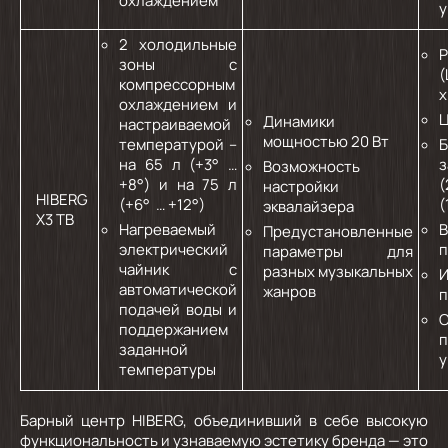
охлаждением
у
2 холодильные
Р
зоны с
(
компрессорным
х
охлаждением и
Ц
Динамики
настраиваемой
мощностью 20 Вт
температурой –
Б
на 65 л (+3° …
Возможность
+8°) и на 75 л
(
настройки
HIBERG
(+6° … +12°)
(
эквалайзера
X3 TB
Нагреваемый
B
Предустановленные
электрический
п
параметры для
чайник с
разных музыкальных
И
автоматической
жанров
п
подачей воды и
С
поддержанием
п
заданной
у
температуры
Барный центр HIBERG, объединивший в себе высокую
функциональность и узнаваемую эстетику бренда — это