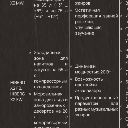
X3 MW
жанров
B
на 65 л (+3° …
п
Эстетичная
+8°) и на 75 л
перфорация задней
И
(+6° … +12°)
решетки,
п
улучшающая
С
звучание
п
у
Р
Холодильная
(
зона для
х
напитков и
Динамики
Ц
закусок на 65 л
мощностью 20 Вт
/
с
Возможность
компрессорным
Б
HIBERG
настройки
охлаждением
X2 FB,
эквалайзера
(
HIBERG
Морозильная
Предустановленные
(
X2 FW
зона для льда и
параметры для
замороженных
B
разных музыкальных
десертов на 28
п
жанров
л с
С
компрессорным
п