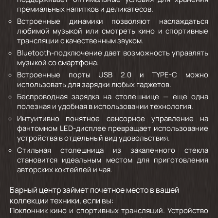
премиальных напитков и деликатесов.
Встроенные динамики
позволяют наслаждаться
любимой музыкой или смотреть кино и спортивные
трансляции с качественным звуком.
Bluetooth-подключение
дает возможность управлять
музыкой со смартфона.
Встроенные порты
USB 2.0 и TYPE-C можно
использовать для зарядки любых гаджетов.
Беспроводная зарядка
на столешнице — еще одна
полезная и удобная в использовании технология.
Интуитивно понятное
сенсорное управление
на
фантомном LED-дисплее превращает использование
устройства в отдельный вид удовольствия.
Стильная столешниц
а из закаленного стекла
становится идеальным местом для приготовления
авторских коктейлей и чая.
Барный центр займет почетное место в вашей
коллекции техники, если вы:
Поклонник кино и спортивных трансляций
. Устройство