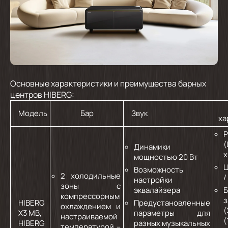
Основные характеристики и преимущества барных
центров HIBERG:
Модель
Бар
Звук
ха
Р
(
Динамики
х
мощностью 20 Вт
Ц
Возможность
2 холодильные
/
настройки
зоны с
эквалайзера
Б
компрессорным
HIBERG
Предустановленные
охлаждением и
(
X3 MB,
параметры для
настраиваемой
(
HIBERG
разных музыкальных
температурой –