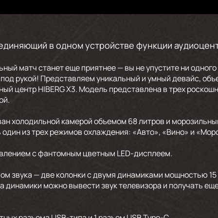
единяющий в одном устройстве функции аудиоцент
ный матч станет еще приятнее — вы не упустите ни одного
т под рукой! Представляем уникальный и умный девайс, об
ный центр HIBERG X3. Модель представлена в трех роскошн
ой.
ван холодильной камерой объемом 68 литров и морозильным
 один из трех режимов охлаждения: «Авто», «Вино» и «Мор
влением с фантомным цветным LED-дисплеем.
ом звука — две колонки с двумя динамиками мощностью 15 
а динамики можно вывести звук телевизора и получать еще
тных разъема USB-типа и 1 разъем USB Type-C.