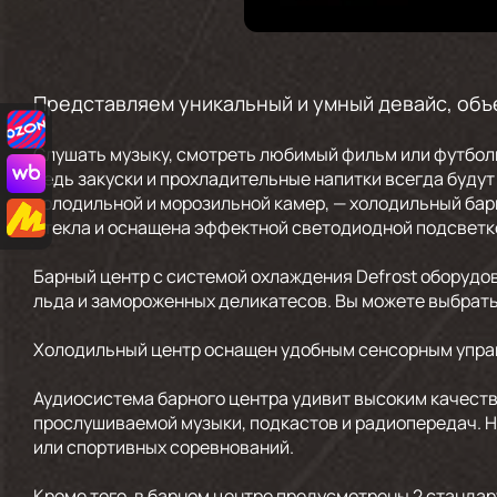
Представляем уникальный и умный девайс, объ
Слушать музыку, смотреть любимый фильм или футболь
ведь закуски и прохладительные напитки всегда буду
холодильной и морозильной камер, — холодильный бар
стекла и оснащена эффектной светодиодной подсветк
Барный центр с системой охлаждения Defrost оборудо
льда и замороженных деликатесов. Вы можете выбрать
Холодильный центр оснащен удобным сенсорным упра
Аудиосистема барного центра удивит высоким качеств
прослушиваемой музыки, подкастов и радиопередач. Н
или спортивных соревнований.
Кроме того, в барном центре предусмотрены 2 стандар