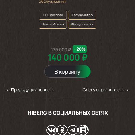
обслуживания
TFT-дисплей
Капучинатор
Помпа Италия
Фасад стекло
- 20%
175 000 ₽
140 000 ₽
В корзину
←
Предыдущая новость
Следующая новость
→
HIBERG В СОЦИАЛЬНЫХ СЕТЯХ