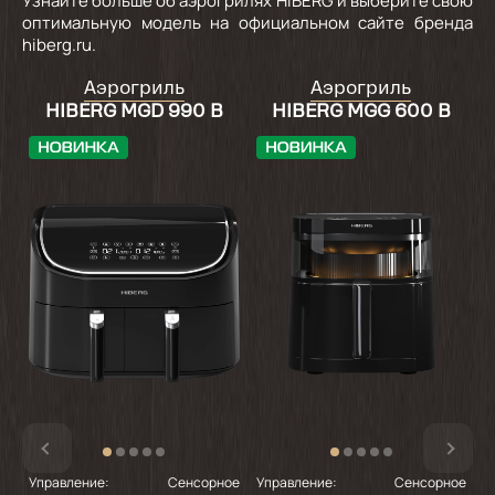
Узнайте больше об аэрогрилях HIBERG и выберите свою
оптимальную модель на официальном сайте бренда
hiberg.ru.
Аэрогриль
Аэрогриль
HIBERG MGD 990 B
HIBERG MGG 600 B
Управление:
Сенсорное
Управление:
Сенсорное
У