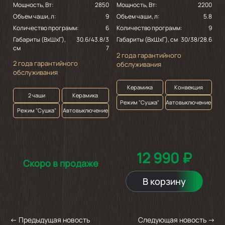
Мощность, Вт:
2850
Мощность, Вт:
2200
М
Объем чаши, л:
9
Объем чаши, л:
5.8
О
Количество программ:
6
Количество программ:
9
К
Габариты (ВхШхГ),
30.6/43.8/3
Г
Габариты (ВхШхГ), см
30/38/28.6
см
7
с
2 года гарантийного
2 года гарантийного
2
обслуживания
обслуживания
о
Керамика
Конвекция
2 чаши
Керамика
Режим "Сушка"
Автовыключение
Режим "Сушка"
Автовыключение
12 990 ₽
Скоро в продаже
В корзину
←
Предыдущая новость
Следующая новость
→