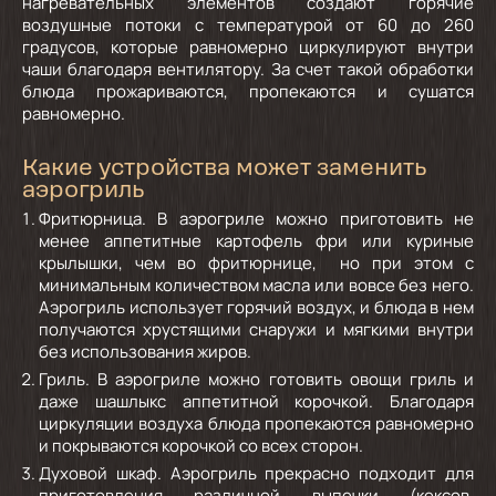
нагревательных элементов создают горячие
воздушные потоки с температурой от 60 до 260
градусов, которые равномерно циркулируют внутри
чаши благодаря вентилятору. За счет такой обработки
блюда прожариваются, пропекаются и сушатся
равномерно.
Какие устройства может заменить
аэрогриль
Фритюрница.
В аэрогриле можно приготовить не
менее аппетитные картофель фри или куриные
крылышки, чем во фритюрнице, но при этом с
минимальным количеством масла или вовсе без него.
Аэрогриль использует горячий воздух, и блюда в нем
получаются хрустящими снаружи и мягкими внутри
без использования жиров.
Гриль.
В аэрогриле можно готовить овощи гриль и
даже шашлыкс аппетитной корочкой. Благодаря
циркуляции воздуха блюда пропекаются равномерно
и покрываются корочкой со всех сторон.
Духовой шкаф.
Аэрогриль прекрасно подходит для
приготовления различной выпечки (кексов,