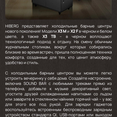
HIBERG представляет холодильные барные центры
нового поколения! Модели
X3 M
и
X2 F
в черном и белом
цвете, а также
X3 TB
– в черном воплощают
технологичный подход к отдыху. На смену обычным
журнальным столикам, вокруг которых собирались
близкие во время встреч, пришла полноценная техника
комфорта, созданные для тех, кто ценит атмосферу,
удобство и стиль.
С холодильным барным центром вы можете легко
устроить вечеринку у себя дома. Создайте настроение,
включив SOUND BAR с любимыми треками прямо из
телефона, добавьте к музыке декоративный свет,
угостите друзей охлажденными напитками со льдом
или заварите в стеклянном чайнике горячий чай – у вас
для этого все под рукой. Для зарядки гаджетов
воспользуйтесь встроенным беспроводным зарядным
устройством стандарта QI, USB-портами или выходом