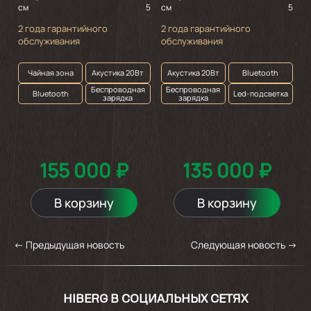
см
5
см
5
с
2 года гарантийного
2 года гарантийного
2
обслуживания
обслуживания
о
Чайная зона
Акустика 20Вт
Акустика 20Вт
Bluetooth
Беспроводная
Беспроводная
Bluetooth
Led-подсветка
зарядка
зарядка
155 000 ₽
135 000 ₽
В корзину
В корзину
←
Предыдущая новость
Следующая новость
→
HIBERG В СОЦИАЛЬНЫХ СЕТЯХ