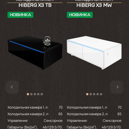
HIBERG X3 TB
HIBERG X3 MW
Холодильная камера 1, л:
70
Холодильная камера 1, л:
70
Х
Холодильная камера 2, л:
65
Холодильная камера 2, л:
65
Х
Управление:
Сенсорное
Управление:
Сенсорное
У
Габариты (ВхШхГ),
46/129.5/70.
Габариты (ВхШхГ),
46/129.5/70.
Г