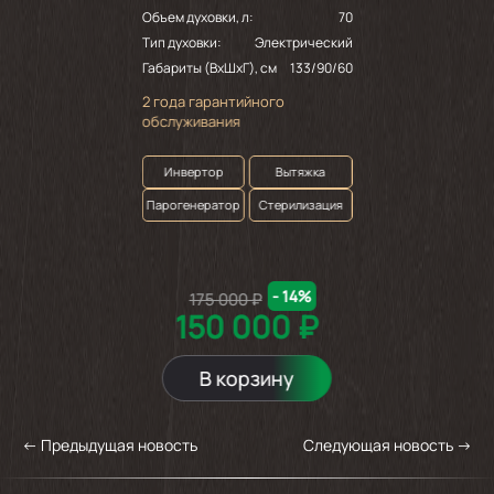
Объем духовки, л:
70
Тип духовки:
Электрический
Габариты (ВхШхГ), см
133/90/60
2 года гарантийного
обслуживания
Инвертор
Вытяжка
Парогенератор
Стерилизация
- 14%
175 000 ₽
150 000 ₽
В корзину
←
Предыдущая новость
Следующая новость
→